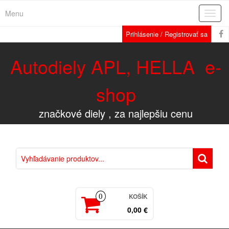
Menu
Rozba
navig
Prihlásenie / Registrovať sa
Autodiely APL, HELLA e-
shop
značkové diely , za najlepšiu cenu
KOŠÍK
0
0,00 €