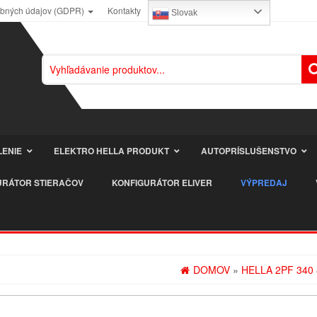
obných údajov (GDPR)
Kontakty
Slovak
LENIE
ELEKTRO HELLA PRODUKT
AUTOPRÍSLUŠENSTVO
URÁTOR STIERAČOV
KONFIGURÁTOR ELIVER
VÝPREDAJ
DOMOV
»
HELLA 2PF 340