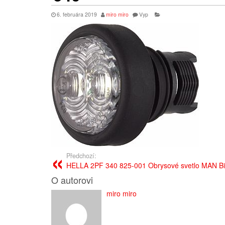
6. februára 2019
miro miro
Vyp
Předchozí:
HELLA 2PF 340 825-001 Obrysové svetlo MAN Bi
O autorovi
miro miro