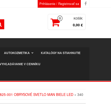
Prihlásenie / Registrovať sa
KOŠÍK
0
0,00 €
AUTOKOZMETIKA
KATALÓGY NA STIAHNUTIE
VYHĽADÁVANIE V CENNÍKU
 825-001 OBRYSOVÉ SVETLO MAN BIELE LED
» 340