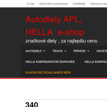
O nás
Obchodné podmienky
Certifikáty
Ochrana os
Autodiely APL,
HELLA e-shop
značkové diely , za najlepšiu cenu
AUTODIELY
TRUCK
PRÍVESY
OSVET
HELLA KONFIGURÁTOR ŽIAROVIEK
HELLA KONFIG
E-KATALOG TECALLIANCE NEW
340