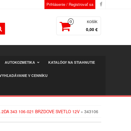
Prihlásenie / Registrovať sa
KOŠÍK
0
0,00 €
AUTOKOZMETIKA
KATALÓGY NA STIAHNUTIE
VYHĽADÁVANIE V CENNÍKU
 2DA 343 106-021 BRZDOVE SVETLO 12V
» 343106