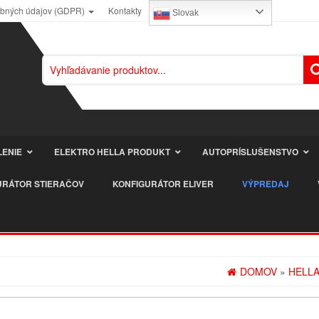
obných údajov (GDPR)
Kontakty
Slovak
LENIE
ELEKTRO HELLA PRODUKT
AUTOPRÍSLUŠENSTVO
URÁTOR STIERAČOV
KONFIGURÁTOR ELIVER
VÝPREDAJ
DOMOV
»
HELLA