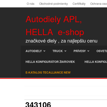
O nás
Obchodné podmienky
Certifikáty
Ochrana os
Autodiely APL,
HELLA e-shop
značkové diely , za najlepšiu cenu
AUTODIELY
TRUCK
PRÍVESY
OSVET
HELLA KONFIGURÁTOR ŽIAROVIEK
HELLA KONFIG
E-KATALOG TECALLIANCE NEW
343106