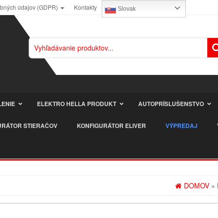
obných údajov (GDPR)
Kontakty
Slovak
LENIE
ELEKTRO HELLA PRODUKT
AUTOPRÍSLUŠENSTVO
URÁTOR STIERAČOV
KONFIGURÁTOR ELIVER
VÝPREDAJ
DOMOV
»