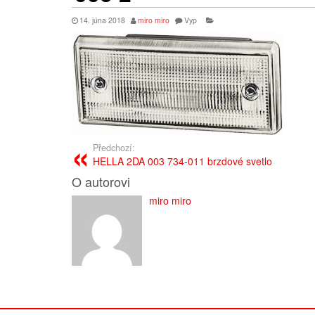
14. júna 2018
miro miro
Vyp
Předchozí:
HELLA 2DA 003 734-011 brzdové svetlo
O autorovi
miro miro