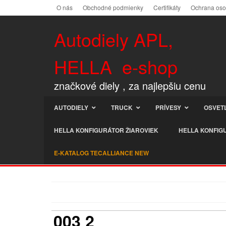
O nás
Obchodné podmienky
Certifikáty
Ochrana os
Autodiely APL,
HELLA e-shop
značkové diely , za najlepšiu cenu
AUTODIELY
TRUCK
PRÍVESY
OSVET
HELLA KONFIGURÁTOR ŽIAROVIEK
HELLA KONFIG
E-KATALOG TECALLIANCE NEW
003 2