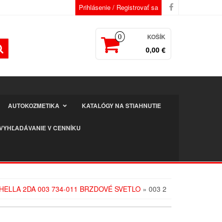
Prihlásenie / Registrovať sa
KOŠÍK
0
0,00 €
AUTOKOZMETIKA
KATALÓGY NA STIAHNUTIE
VYHĽADÁVANIE V CENNÍKU
HELLA 2DA 003 734-011 BRZDOVÉ SVETLO
» 003 2