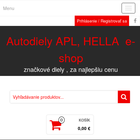
Menu
Rozba
navig
Prihlásenie / Registrovať sa
Autodiely APL, HELLA e-
shop
značkové diely , za najlepšiu cenu
KOŠÍK
0
0,00 €