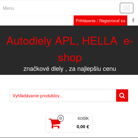
Menu
Rozba
navig
Prihlásenie / Registrovať sa
Autodiely APL, HELLA e-
shop
značkové diely , za najlepšiu cenu
KOŠÍK
0
0,00 €