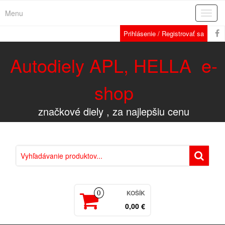
Menu
Rozba
navig
Prihlásenie / Registrovať sa
Autodiely APL, HELLA e-
shop
značkové diely , za najlepšiu cenu
KOŠÍK
0
0,00 €