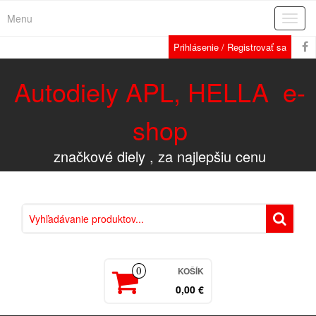
Menu
Rozba
navig
Prihlásenie / Registrovať sa
Autodiely APL, HELLA e-
shop
značkové diely , za najlepšiu cenu
KOŠÍK
0
0,00 €