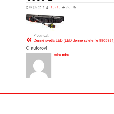
19. júla 2018
miro miro
Vyp
Předchozí:
Denné svetlá LED (LED denné svietenie 9905984
O autorovi
miro miro