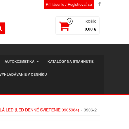
Prihlásenie / Registrovať sa
KOŠÍK
0
0,00 €
AUTOKOZMETIKA
KATALÓGY NA STIAHNUTIE
VYHĽADÁVANIE V CENNÍKU
Á LED (LED DENNÉ SVIETENIE 9905984)
» 9906-2