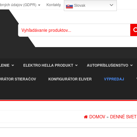
obných údajov (GDPR)
Kontakty
Slovak
LENIE
ELEKTRO HELLA PRODUKT
AUTOPRÍSLUŠENSTVO
URÁTOR STIERAČOV
KONFIGURÁTOR ELIVER
VÝPREDAJ
DOMOV
»
DENNÉ SVETL