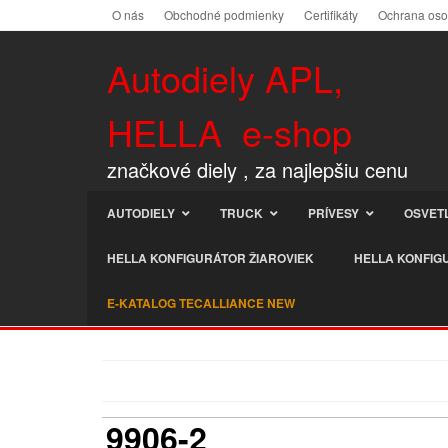
O nás
Obchodné podmienky
Certifikáty
Ochrana os
Autodiely APL,
HELLA e-shop
značkové diely , za najlepšiu cenu
AUTODIELY
TRUCK
PRÍVESY
OSVET
HELLA KONFIGURÁTOR ŽIAROVIEK
HELLA KONFIG
E-KATALOG TECALLIANCE NEW
9906-2