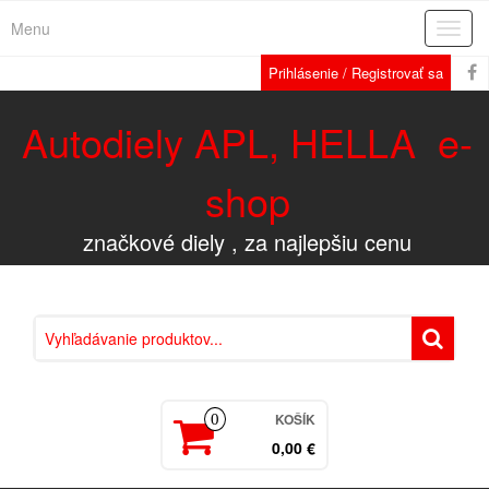
Menu
Rozba
navig
Prihlásenie / Registrovať sa
Autodiely APL, HELLA e-
shop
značkové diely , za najlepšiu cenu
KOŠÍK
0
0,00 €