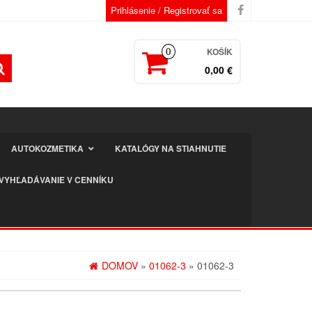
Prihlásenie / Registrovať sa
KOŠÍK
0
0,00 €
AUTOKOZMETIKA
KATALÓGY NA STIAHNUTIE
VYHĽADÁVANIE V CENNÍKU
DOMOV
»
01062-3
» 01062-3