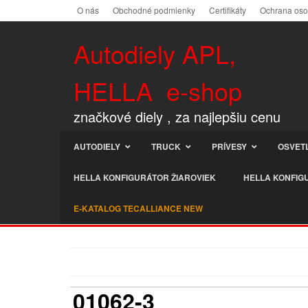
O nás
Obchodné podmienky
Certifikáty
Ochrana os
Autodiely APL,
HELLA e-shop
značkové diely , za najlepšiu cenu
AUTODIELY
TRUCK
PRÍVESY
OSVET
HELLA KONFIGURÁTOR ŽIAROVIEK
HELLA KONFIG
E-KATALOG TECALLIANCE NEW
01062-3